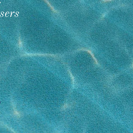
!
isers