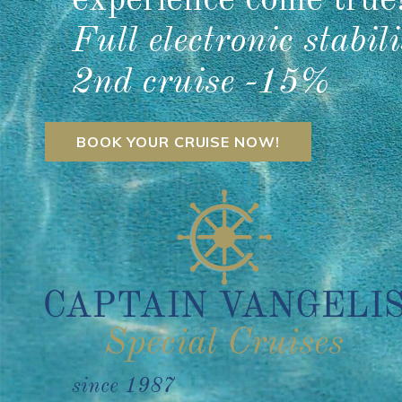
experience come true
Full electronic stabil
2nd cruise -15%
BOOK YOUR CRUISE NOW!
since 1987