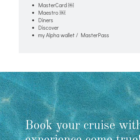
MasterCard ￼
Maestro ￼
Diners
Discover
my Alpha wallet / MasterPass
Book your cruise wit